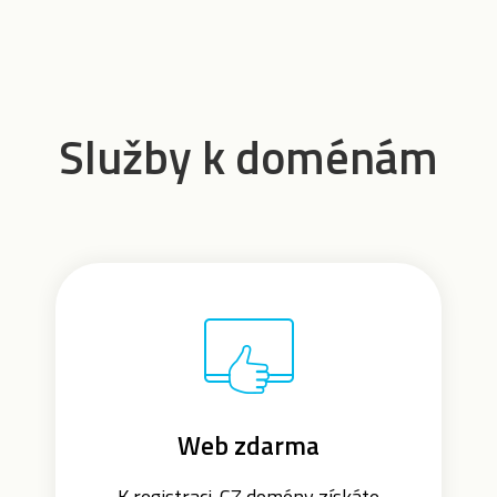
Služby k doménám
Web zdarma
K registraci .CZ domény získáte